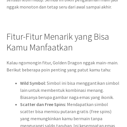
nggak monoton dan tetap seru dari awal sampai akhir.
Fitur-Fitur Menarik yang Bisa
Kamu Manfaatkan
Kalau ngomongin fitur, Golden Dragon nggak main-main.
Berikut beberapa poin penting yang patut kamu tahu:
Wild Symbol:
Simbol ini bisa menggantikan simbol
lain untuk membentuk kombinasi menang.
Biasanya berupa gambar naga emas yang ikonik.
Scatter dan Free Spins:
Mendapatkan simbol
scatter bisa memicu putaran gratis (free spins)
yang memungkinkan kamu bermain tanpa
mengurangi saldo taruhan. Ini kesempatan emas