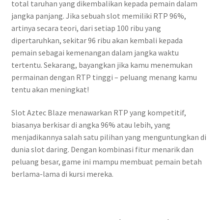
total taruhan yang dikembalikan kepada pemain dalam
jangka panjang. Jika sebuah slot memiliki RTP 96%,
artinya secara teori, dari setiap 100 ribu yang
dipertaruhkan, sekitar 96 ribu akan kembali kepada
pemain sebagai kemenangan dalam jangka waktu
tertentu. Sekarang, bayangkan jika kamu menemukan
permainan dengan RTP tinggi – peluang menang kamu
tentu akan meningkat!
Slot Aztec Blaze menawarkan RTP yang kompetitif,
biasanya berkisar di angka 96% atau lebih, yang
menjadikannya salah satu pilihan yang menguntungkan di
dunia slot daring. Dengan kombinasi fitur menarik dan
peluang besar, game ini mampu membuat pemain betah
berlama-lama di kursi mereka.