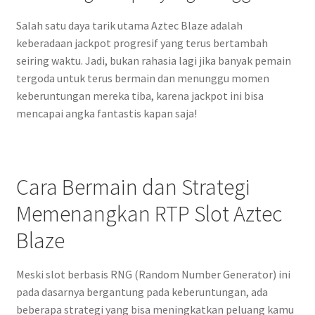
Salah satu daya tarik utama Aztec Blaze adalah
keberadaan jackpot progresif yang terus bertambah
seiring waktu. Jadi, bukan rahasia lagi jika banyak pemain
tergoda untuk terus bermain dan menunggu momen
keberuntungan mereka tiba, karena jackpot ini bisa
mencapai angka fantastis kapan saja!
Cara Bermain dan Strategi
Memenangkan RTP Slot Aztec
Blaze
Meski slot berbasis RNG (Random Number Generator) ini
pada dasarnya bergantung pada keberuntungan, ada
beberapa strategi yang bisa meningkatkan peluang kamu