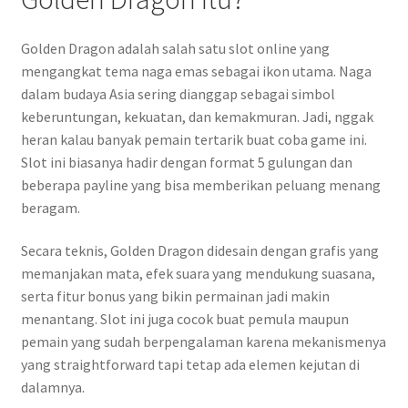
Golden Dragon adalah salah satu slot online yang
mengangkat tema naga emas sebagai ikon utama. Naga
dalam budaya Asia sering dianggap sebagai simbol
keberuntungan, kekuatan, dan kemakmuran. Jadi, nggak
heran kalau banyak pemain tertarik buat coba game ini.
Slot ini biasanya hadir dengan format 5 gulungan dan
beberapa payline yang bisa memberikan peluang menang
beragam.
Secara teknis, Golden Dragon didesain dengan grafis yang
memanjakan mata, efek suara yang mendukung suasana,
serta fitur bonus yang bikin permainan jadi makin
menantang. Slot ini juga cocok buat pemula maupun
pemain yang sudah berpengalaman karena mekanismenya
yang straightforward tapi tetap ada elemen kejutan di
dalamnya.