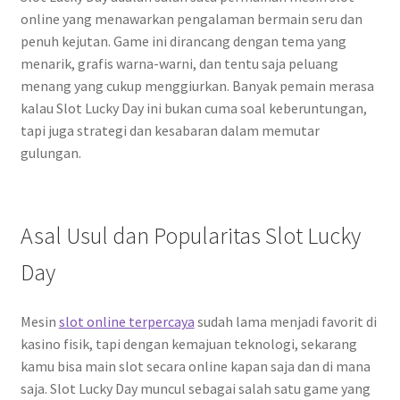
online yang menawarkan pengalaman bermain seru dan
penuh kejutan. Game ini dirancang dengan tema yang
menarik, grafis warna-warni, dan tentu saja peluang
menang yang cukup menggiurkan. Banyak pemain merasa
kalau Slot Lucky Day ini bukan cuma soal keberuntungan,
tapi juga strategi dan kesabaran dalam memutar
gulungan.
Asal Usul dan Popularitas Slot Lucky
Day
Mesin
slot online terpercaya
sudah lama menjadi favorit di
kasino fisik, tapi dengan kemajuan teknologi, sekarang
kamu bisa main slot secara online kapan saja dan di mana
saja. Slot Lucky Day muncul sebagai salah satu game yang