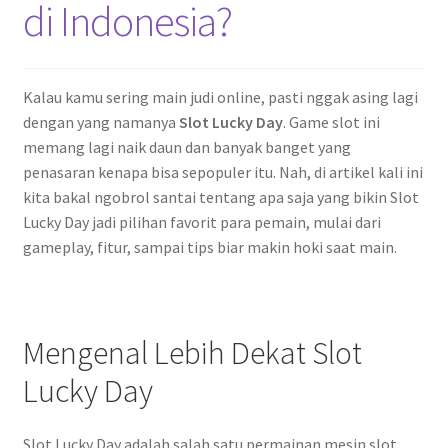
di Indonesia?
Kalau kamu sering main judi online, pasti nggak asing lagi
dengan yang namanya
Slot Lucky Day
. Game slot ini
memang lagi naik daun dan banyak banget yang
penasaran kenapa bisa sepopuler itu. Nah, di artikel kali ini
kita bakal ngobrol santai tentang apa saja yang bikin Slot
Lucky Day jadi pilihan favorit para pemain, mulai dari
gameplay, fitur, sampai tips biar makin hoki saat main.
Mengenal Lebih Dekat Slot
Lucky Day
Slot Lucky Day adalah salah satu permainan mesin slot