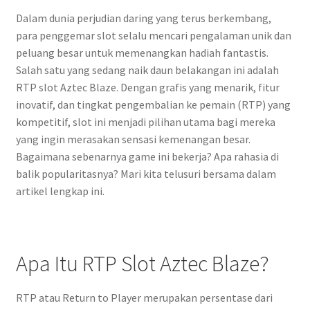
Dalam dunia perjudian daring yang terus berkembang,
para penggemar slot selalu mencari pengalaman unik dan
peluang besar untuk memenangkan hadiah fantastis.
Salah satu yang sedang naik daun belakangan ini adalah
RTP slot Aztec Blaze. Dengan grafis yang menarik, fitur
inovatif, dan tingkat pengembalian ke pemain (RTP) yang
kompetitif, slot ini menjadi pilihan utama bagi mereka
yang ingin merasakan sensasi kemenangan besar.
Bagaimana sebenarnya game ini bekerja? Apa rahasia di
balik popularitasnya? Mari kita telusuri bersama dalam
artikel lengkap ini.
Apa Itu RTP Slot Aztec Blaze?
RTP atau Return to Player merupakan persentase dari