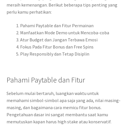
meraih kemenangan. Berikut beberapa tips penting yang
perlu kamu perhatikan:
Pahami Paytable dan Fitur Permainan
Manfaatkan Mode Demo untuk Mencoba-coba
Atur Budget dan Jangan Terbawa Emosi
Fokus Pada Fitur Bonus dan Free Spins
Play Responsibly dan Tetap Disiplin
Pahami Paytable dan Fitur
Sebelum mulai bertaruh, luangkan waktu untuk
memahami simbol-simbol apa saja yang ada, nilai masing-
masing, dan bagaimana cara memicu fitur bonus.
Pengetahuan dasar ini sangat membantu saat kamu
memutuskan kapan harus high stake atau konservatif.