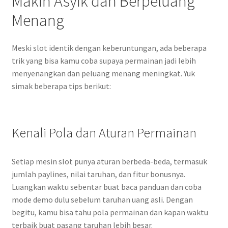
Makin Asyik dan Berpeluang
Menang
Meski slot identik dengan keberuntungan, ada beberapa
trik yang bisa kamu coba supaya permainan jadi lebih
menyenangkan dan peluang menang meningkat. Yuk
simak beberapa tips berikut:
Kenali Pola dan Aturan Permainan
Setiap mesin slot punya aturan berbeda-beda, termasuk
jumlah paylines, nilai taruhan, dan fitur bonusnya.
Luangkan waktu sebentar buat baca panduan dan coba
mode demo dulu sebelum taruhan uang asli. Dengan
begitu, kamu bisa tahu pola permainan dan kapan waktu
terbaik buat pasang taruhan lebih besar.