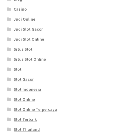
Casino
Judi Online
Judi Slot Gacor
Judi Slot Online
Situs Slot
Situs Slot Online
Slot
Slot Gacor
Slot Indonesia
Slot Online
Slot Online Terpercaya
Slot Terbaik
Slot Thailand