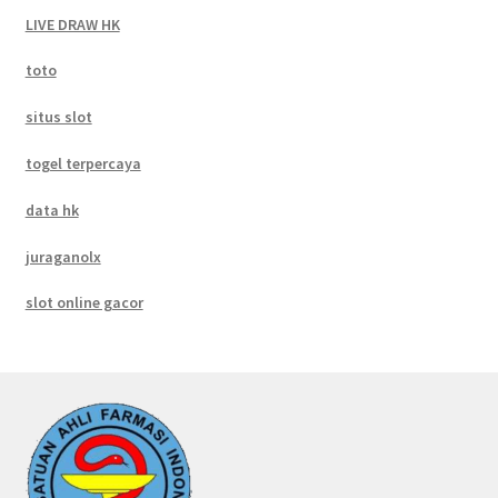
LIVE DRAW HK
toto
situs slot
togel terpercaya
data hk
juraganolx
slot online gacor