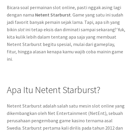
Bicara soal permainan slot online, pasti nggak asing lagi
dengan nama
Netent Starburst
. Game yang satu ini sudah
jadi favorit banyak pemain sejak lama. Tapi, apa sih yang
bikin
slot
ini tetap eksis dan diminati sampai sekarang? Yuk,
kita kulik lebih dalam tentang apa saja yang membuat
Netent Starburst begitu spesial, mulai dari gameplay,
fitur, hingga alasan kenapa kamu wajib coba mainin game
ini.
Apa Itu Netent Starburst?
Netent Starburst adalah salah satu mesin slot online yang
dikembangkan oleh Net Entertainment (NetEnt), sebuah
perusahaan pengembang game kasino ternama asal
Swedia. Starburst pertama kali dirilis pada tahun 2012 dan