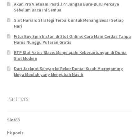
Akun Pro Vietnam Pasti JP? Jangan Buru-Buru Percaya
Sebelum Baca Ini Semua
Slot Harian: Strategi Terbaik untuk Menang Besar Setiap
Hari
Fitur Buy Spin Instan di Slot Online: Cara Main Cerdas Tanpa
Harus Nunggu Putaran Gratis
RTP Slot Aztec Blaze: Menjelajahi Keberuntungan di Dunia
Slot Modern
Dari Jackpot Senyap ke Rekor Dunia: Kisah Microgaming
Mega Moolah yang Mengubah Nasib
Partners
Slot88
hk pools