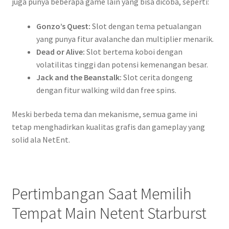
juga punya beberapa game lain yang bisa dicoba, seperti:
Gonzo’s Quest:
Slot dengan tema petualangan
yang punya fitur avalanche dan multiplier menarik.
Dead or Alive:
Slot bertema koboi dengan
volatilitas tinggi dan potensi kemenangan besar.
Jack and the Beanstalk:
Slot cerita dongeng
dengan fitur walking wild dan free spins.
Meski berbeda tema dan mekanisme, semua game ini
tetap menghadirkan kualitas grafis dan gameplay yang
solid ala NetEnt.
Pertimbangan Saat Memilih
Tempat Main Netent Starburst