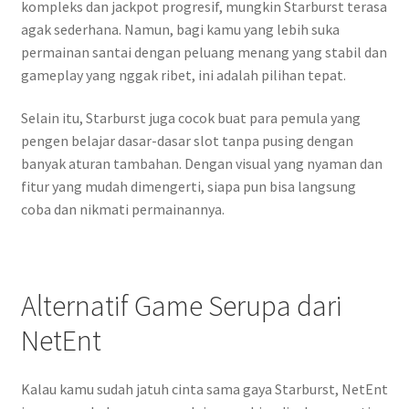
kompleks dan jackpot progresif, mungkin Starburst terasa
agak sederhana. Namun, bagi kamu yang lebih suka
permainan santai dengan peluang menang yang stabil dan
gameplay yang nggak ribet, ini adalah pilihan tepat.
Selain itu, Starburst juga cocok buat para pemula yang
pengen belajar dasar-dasar slot tanpa pusing dengan
banyak aturan tambahan. Dengan visual yang nyaman dan
fitur yang mudah dimengerti, siapa pun bisa langsung
coba dan nikmati permainannya.
Alternatif Game Serupa dari
NetEnt
Kalau kamu sudah jatuh cinta sama gaya Starburst, NetEnt