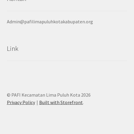
Admin@pafilimapuluhkotakabupaten.org
Link
© PAFI Kecamatan Lima Puluh Kota 2026
Privacy Policy
Built with Storefront
.