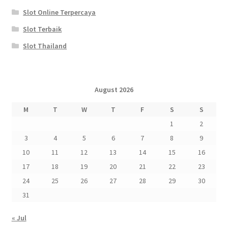
Slot Online Terpercaya
Slot Terbaik
Slot Thailand
August 2026
M
T
W
T
F
S
S
1
2
3
4
5
6
7
8
9
10
11
12
13
14
15
16
17
18
19
20
21
22
23
24
25
26
27
28
29
30
31
« Jul