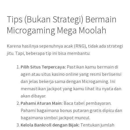
Tips (Bukan Strategi) Bermain
Microgaming Mega Moolah
Karena hasilnya sepenuhnya acak (RNG), tidak ada strategi
jitu. Tapi, beberapa tip ini bisa membantu:
Pilih Situs Terpercaya:
Pastikan kamu bermain di
agen atau situs kasino online yang resmi berlisensi
dan jelas bekerja sama dengan Microgaming. Ini
memastikan jackpot yang kamu lihat itu nyata dan
akan dibayar.
Pahami Aturan Main:
Baca tabel pembayaran.
Pahami bagaimana bonus putaran gratis dipicu dan
bagaimana simbol jackpot muncul.
Kelola Bankroll dengan Bijak:
Tentukan jumlah