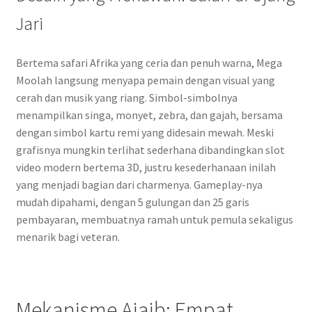
Jari
Bertema safari Afrika yang ceria dan penuh warna, Mega
Moolah langsung menyapa pemain dengan visual yang
cerah dan musik yang riang. Simbol-simbolnya
menampilkan singa, monyet, zebra, dan gajah, bersama
dengan simbol kartu remi yang didesain mewah. Meski
grafisnya mungkin terlihat sederhana dibandingkan slot
video modern bertema 3D, justru kesederhanaan inilah
yang menjadi bagian dari charmenya. Gameplay-nya
mudah dipahami, dengan 5 gulungan dan 25 garis
pembayaran, membuatnya ramah untuk pemula sekaligus
menarik bagi veteran.
Mekanisme Ajaib: Empat