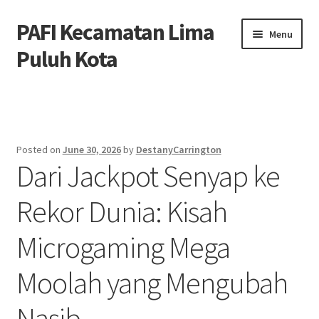
PAFI Kecamatan Lima
Skip
Skip
Menu
to
to
Puluh Kota
navigation
content
Home
Hubungi Kami
Posted on
June 30, 2026
by
DestanyCarrington
Dari Jackpot Senyap ke
Privacy Policy
Rekor Dunia: Kisah
Tentang Kami
Microgaming Mega
Moolah yang Mengubah
Nasib