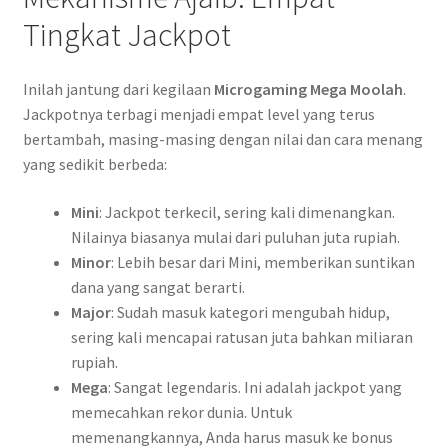
Tingkat Jackpot
Inilah jantung dari kegilaan
Microgaming Mega Moolah
.
Jackpotnya terbagi menjadi empat level yang terus
bertambah, masing-masing dengan nilai dan cara menang
yang sedikit berbeda:
Mini
: Jackpot terkecil, sering kali dimenangkan.
Nilainya biasanya mulai dari puluhan juta rupiah.
Minor
: Lebih besar dari Mini, memberikan suntikan
dana yang sangat berarti.
Major
: Sudah masuk kategori mengubah hidup,
sering kali mencapai ratusan juta bahkan miliaran
rupiah.
Mega
: Sangat legendaris. Ini adalah jackpot yang
memecahkan rekor dunia. Untuk
memenangkannya, Anda harus masuk ke bonus