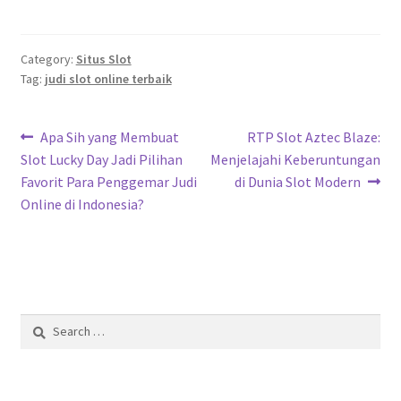
Category:
Situs Slot
Tag:
judi slot online terbaik
Post
Previous
Next
Apa Sih yang Membuat
RTP Slot Aztec Blaze:
post:
post:
Slot Lucky Day Jadi Pilihan
Menjelajahi Keberuntungan
navigation
Favorit Para Penggemar Judi
di Dunia Slot Modern
Online di Indonesia?
Search
for: