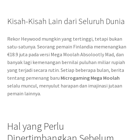
Kisah-Kisah Lain dari Seluruh Dunia
Rekor Heywood mungkin yang tertinggi, tetapi bukan
satu-satunya. Seorang pemain Finlandia memenangkan
€18.9 juta pada versi Mega Moolah Absolootly Mad, dan
banyak lagi kemenangan bernilai puluhan miliar rupiah
yang terjadi secara rutin. Setiap beberapa bulan, berita
tentang pemenang baru
Microgaming Mega Moolah
selalu muncul, menyulut harapan dan imajinasi jutaan
pemain lainnya.
Hal yang Perlu
Dipertimbangkan Sebelum