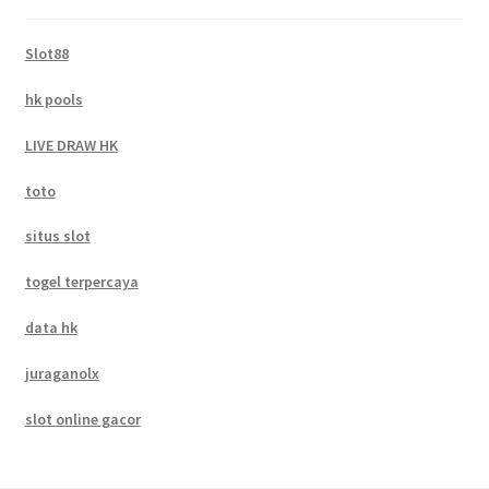
Slot88
hk pools
LIVE DRAW HK
toto
situs slot
togel terpercaya
data hk
juraganolx
slot online gacor