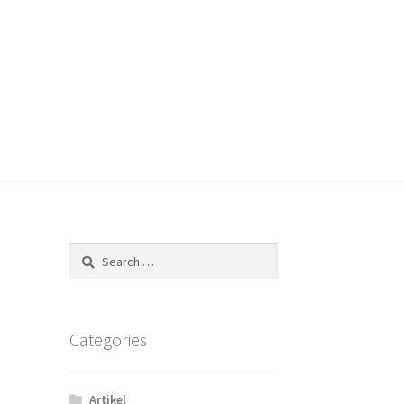
Search
for:
Categories
Artikel