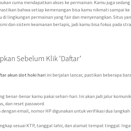
u bukan cuma mendapatkan akses ke permainan. Kamu juga sedang
stikan bahwa setiap kemenangan bisa kamu nikmati sampai ke
 di lingkungan permainan yang fair dan menyenangkan. Situs ya
esmi dan sistem keamanan berlapis, jadi kamu bisa fokus pada str
pkan Sebelum Klik ‘Daftar’
ar akun slot hoki hari
ini berjalan lancar, pastikan beberapa bar
g benar-benar kamu pakai sehari-hari. Ini akan jadi jalur komunik
us, dan reset password.
dengan email, nomor HP digunakan untuk verifikasi dua langkah
gkap sesuai KTP, tanggal lahir, dan alamat tempat tinggal. Inga