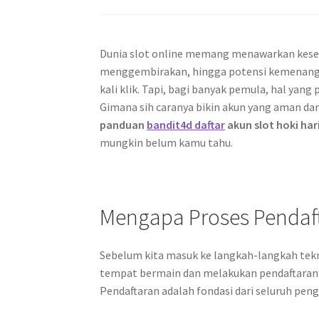
Dunia slot online memang menawarkan keseru
menggembirakan, hingga potensi kemenanga
kali klik. Tapi, bagi banyak pemula, hal yang 
Gimana sih caranya bikin akun yang aman dan 
panduan
bandit4d daftar
akun slot hoki har
mungkin belum kamu tahu.
Mengapa Proses Pendaft
Sebelum kita masuk ke langkah-langkah tekni
tempat bermain dan melakukan pendaftaran de
Pendaftaran adalah fondasi dari seluruh pe