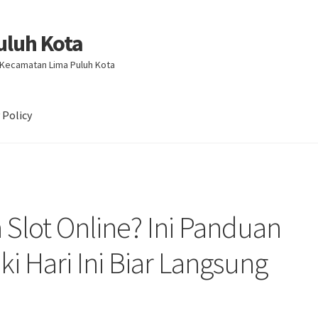
uluh Kota
 Kecamatan Lima Puluh Kota
 Policy
ami
 Slot Online? Ini Panduan
ki Hari Ini Biar Langsung