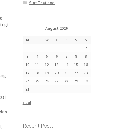
Slot Thailand
ng
ategi
August 2026
M
T
W
T
F
S
S
1
2
3
4
5
6
7
8
9
10
11
12
13
14
15
16
17
18
19
20
21
22
23
ang
24
25
26
27
28
29
30
31
asi
« Jul
 dan
Recent Posts
t,