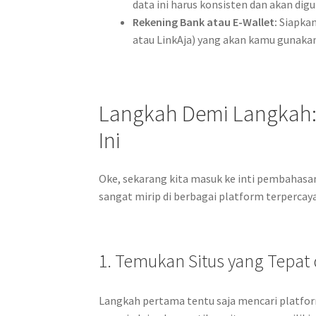
data ini harus konsisten dan akan dig
Rekening Bank atau E-Wallet:
Siapkan
atau LinkAja) yang akan kamu gunakan
Langkah Demi Langkah: 
Ini
Oke, sekarang kita masuk ke inti pembahasan
sangat mirip di berbagai platform terpercaya
1. Temukan Situs yang Tepat
Langkah pertama tentu saja mencari platform 