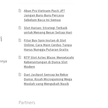
Akun Pro Vietnam Pasti JP?
Jangan Buru-Buru Percaya
Sebelum Baca Ini Semua
Slot Harian: Strategi Terbaik
untuk Menang Besar Setiap Hari
i
Fitur Buy Spin Instan di Slot
Online: Cara Main Cerdas Tanpa
Harus Nunggu Putaran Gratis
RTP Slot Aztec Blaze: Menjelajahi
umnya
Keberuntungan di Dunia Slot
Modern
Dari Jackpot Senyap ke Rekor
Dunia: Kisah Microgaming Mega
Moolah yang Mengubah Nasib
Partners