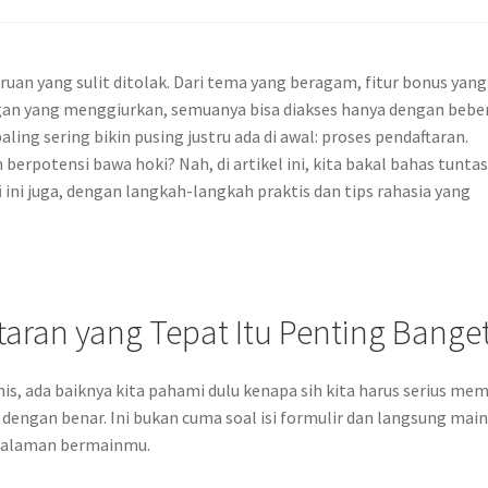
an yang sulit ditolak. Dari tema yang beragam, fitur bonus yang
n yang menggiurkan, semuanya bisa diakses hanya dengan bebe
paling sering bikin pusing justru ada di awal: proses pendaftaran.
berpotensi bawa hoki? Nah, di artikel ini, kita bakal bahas tunta
i
ini juga, dengan langkah-langkah praktis dan tips rahasia yang
aran yang Tepat Itu Penting Bange
s, ada baiknya kita pahami dulu kenapa sih kita harus serius mem
ngan benar. Ini bukan cuma soal isi formulir dan langsung main
ngalaman bermainmu.