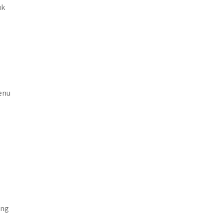
uk
enu
ang