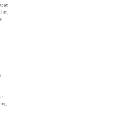
dapat
 ini,
l.
n
ur
uang