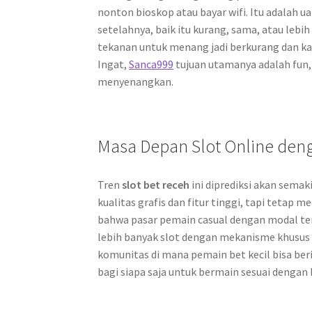
nonton bioskop atau bayar wifi. Itu adalah 
setelahnya, baik itu kurang, sama, atau lebih
tekanan untuk menang jadi berkurang dan ka
Ingat,
Sanca999
tujuan utamanya adalah fun,
menyenangkan.
Masa Depan Slot Online den
Tren
slot bet receh
ini diprediksi akan sema
kualitas grafis dan fitur tinggi, tapi teta
bahwa pasar pemain casual dengan modal ter
lebih banyak slot dengan mekanisme khusus y
komunitas di mana pemain bet kecil bisa beri
bagi siapa saja untuk bermain sesuai deng