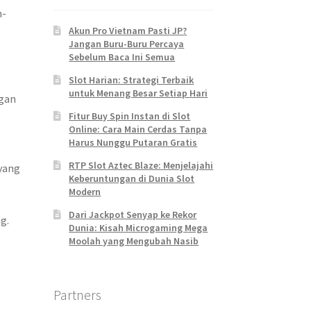
h-
Akun Pro Vietnam Pasti JP?
Jangan Buru-Buru Percaya
Sebelum Baca Ini Semua
.
Slot Harian: Strategi Terbaik
untuk Menang Besar Setiap Hari
ngan
Fitur Buy Spin Instan di Slot
Online: Cara Main Cerdas Tanpa
Harus Nunggu Putaran Gratis
RTP Slot Aztec Blaze: Menjelajahi
 yang
Keberuntungan di Dunia Slot
Modern
Dari Jackpot Senyap ke Rekor
g.
Dunia: Kisah Microgaming Mega
Moolah yang Mengubah Nasib
Partners