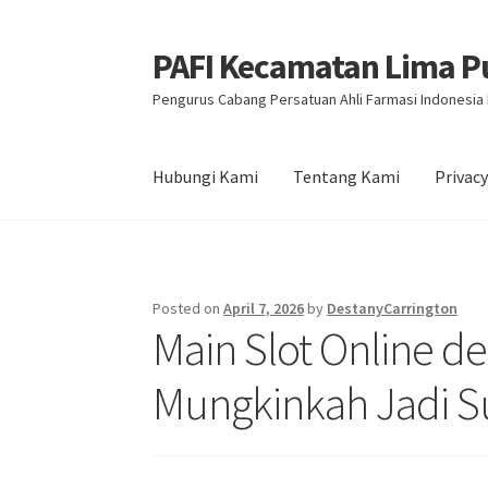
PAFI Kecamatan Lima P
Skip
Skip
to
to
Pengurus Cabang Persatuan Ahli Farmasi Indonesia
navigation
content
Hubungi Kami
Tentang Kami
Privacy
Home
Hubungi Kami
Privacy Policy
Tentang K
Posted on
April 7, 2026
by
DestanyCarrington
Main Slot Online d
Mungkinkah Jadi S