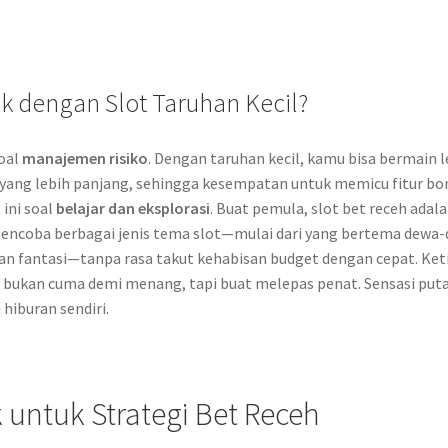
k dengan Slot Taruhan Kecil?
soal
manajemen risiko
. Dengan taruhan kecil, kamu bisa bermain l
 yang lebih panjang, sehingga kesempatan untuk memicu fitur bo
 ini soal
belajar dan eksplorasi
. Buat pemula, slot bet receh adal
ncoba berbagai jenis tema slot—mulai dari yang bertema dewa-
an fantasi—tanpa rasa takut kehabisan budget dengan cepat. Ket
t bukan cuma demi menang, tapi buat melepas penat. Sensasi put
hiburan sendiri.
 untuk Strategi Bet Receh