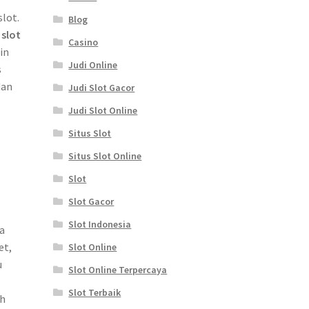
slot.
Blog
p
slot
Casino
in
Judi Online
s
dan
Judi Slot Gacor
Judi Slot Online
Situs Slot
Situs Slot Online
Slot
Slot Gacor
Slot Indonesia
a
et,
Slot Online
u
Slot Online Terpercaya
Slot Terbaik
uh