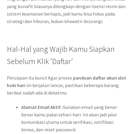
yang bonafit biasanya dilengkapi dengan lisensi resmi dan
sistem keamanan berlapis, jadi kamu bisa fokus pada
strategi dan hiburan, bukan khawatir dicurangi.
Hal-Hal yang Wajib Kamu Siapkan
Sebelum Klik ‘Daftar’
Persiapan itu kunci! Agar proses
panduan daftar akun slot
hoki hari
ini berjalan lancar, pastikan beberapa barang
berikut sudah ada di dekatmu:
Alamat Email Aktif:
Gunakan email yang benar-
benar kamu pakai sehari-hari. Ini akan jadi jalur
komunikasi utama untuk verifikasi, notifikasi
bonus, dan reset password.