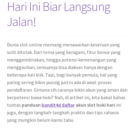
Hari Ini Biar Langsung
Jalan!
Dunia slot online memang menawarkan keseruan yang
sulit ditolak. Dari tema yang beragam, fitur bonus yang
menggembirakan, hingga potensi kemenangan yang
menggiurkan, semuanya bisa diakses hanya dengan
beberapa kali klik. Tapi, bagi banyak pemula, hal yang
paling sering bikin pusing justru ada di awal: proses
pendaftaran. Gimana sih caranya bikin akun yang aman dan
berpotensi bawa hoki? Nah, di artikel ini, kita bakal bahas
tuntas
panduan
bandit4d daftar
akun slot hoki hari
ini
juga, dengan langkah-langkah praktis dan tips rahasia
yang mungkin belum kamu tahu.