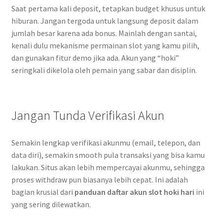
Saat pertama kali deposit, tetapkan budget khusus untuk
hiburan. Jangan tergoda untuk langsung deposit dalam
jumlah besar karena ada bonus. Mainlah dengan santai,
kenali dulu mekanisme permainan slot yang kamu pilih,
dan gunakan fitur demo jika ada. Akun yang “hoki”
seringkali dikelola oleh pemain yang sabar dan disiplin.
Jangan Tunda Verifikasi Akun
Semakin lengkap verifikasi akunmu (email, telepon, dan
data diri), semakin smooth pula transaksi yang bisa kamu
lakukan. Situs akan lebih mempercayai akunmu, sehingga
proses withdraw pun biasanya lebih cepat. Ini adalah
bagian krusial dari
panduan daftar akun slot hoki hari
ini
yang sering dilewatkan.