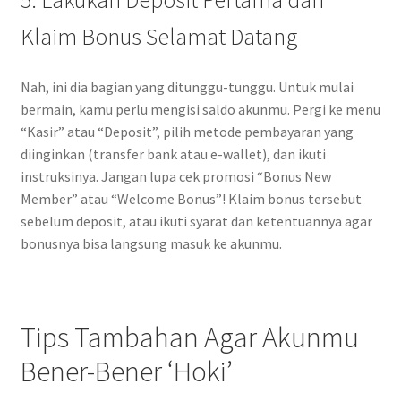
5. Lakukan Deposit Pertama dan
Klaim Bonus Selamat Datang
Nah, ini dia bagian yang ditunggu-tunggu. Untuk mulai
bermain, kamu perlu mengisi saldo akunmu. Pergi ke menu
“Kasir” atau “Deposit”, pilih metode pembayaran yang
diinginkan (transfer bank atau e-wallet), dan ikuti
instruksinya. Jangan lupa cek promosi “Bonus New
Member” atau “Welcome Bonus”! Klaim bonus tersebut
sebelum deposit, atau ikuti syarat dan ketentuannya agar
bonusnya bisa langsung masuk ke akunmu.
Tips Tambahan Agar Akunmu
Bener-Bener ‘Hoki’