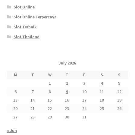
Slot Online
Slot Online Terpercaya
Slot Terbaik
Slot Thailand
July 2026
M
T
W
T
F
S
S
1
2
3
4
5
6
7
8
9
10
11
12
13
14
15
16
17
18
19
20
21
22
23
24
25
26
27
28
29
30
31
« Jun