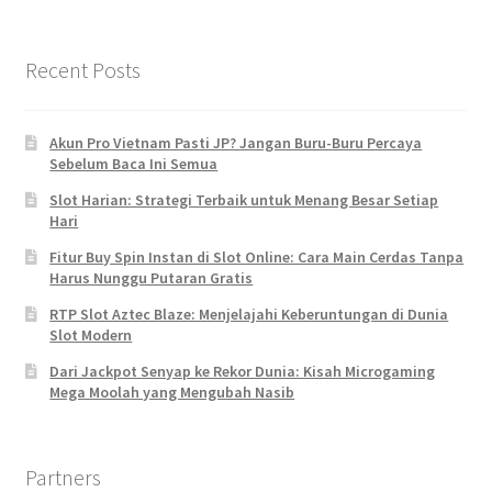
Recent Posts
Akun Pro Vietnam Pasti JP? Jangan Buru-Buru Percaya
Sebelum Baca Ini Semua
Slot Harian: Strategi Terbaik untuk Menang Besar Setiap
Hari
Fitur Buy Spin Instan di Slot Online: Cara Main Cerdas Tanpa
Harus Nunggu Putaran Gratis
RTP Slot Aztec Blaze: Menjelajahi Keberuntungan di Dunia
Slot Modern
Dari Jackpot Senyap ke Rekor Dunia: Kisah Microgaming
Mega Moolah yang Mengubah Nasib
Partners