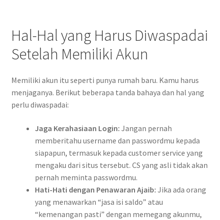
Hal-Hal yang Harus Diwaspadai
Setelah Memiliki Akun
Memiliki akun itu seperti punya rumah baru. Kamu harus
menjaganya. Berikut beberapa tanda bahaya dan hal yang
perlu diwaspadai:
Jaga Kerahasiaan Login:
Jangan pernah
memberitahu username dan passwordmu kepada
siapapun, termasuk kepada customer service yang
mengaku dari situs tersebut. CS yang asli tidak akan
pernah meminta passwordmu.
Hati-Hati dengan Penawaran Ajaib:
Jika ada orang
yang menawarkan “jasa isi saldo” atau
“kemenangan pasti” dengan memegang akunmu,