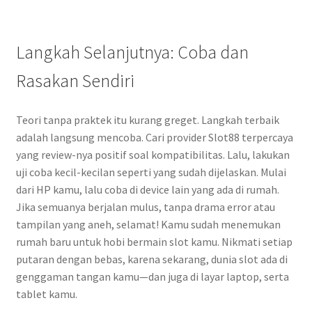
Langkah Selanjutnya: Coba dan
Rasakan Sendiri
Teori tanpa praktek itu kurang greget. Langkah terbaik
adalah langsung mencoba. Cari provider Slot88 terpercaya
yang review-nya positif soal kompatibilitas. Lalu, lakukan
uji coba kecil-kecilan seperti yang sudah dijelaskan. Mulai
dari HP kamu, lalu coba di device lain yang ada di rumah.
Jika semuanya berjalan mulus, tanpa drama error atau
tampilan yang aneh, selamat! Kamu sudah menemukan
rumah baru untuk hobi bermain slot kamu. Nikmati setiap
putaran dengan bebas, karena sekarang, dunia slot ada di
genggaman tangan kamu—dan juga di layar laptop, serta
tablet kamu.