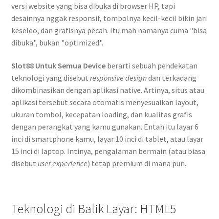
versi website yang bisa dibuka di browser HP, tapi
desainnya nggak responsif, tombolnya kecil-kecil bikin jari
keseleo, dan grafisnya pecah. Itu mah namanya cuma "bisa
dibuka", bukan "optimized".
Slot88 Untuk Semua Device
berarti sebuah pendekatan
teknologi yang disebut
responsive design
dan terkadang
dikombinasikan dengan aplikasi native. Artinya, situs atau
aplikasi tersebut secara otomatis menyesuaikan layout,
ukuran tombol, kecepatan loading, dan kualitas grafis
dengan perangkat yang kamu gunakan. Entah itu layar 6
inci di smartphone kamu, layar 10 inci di tablet, atau layar
15 inci di laptop. Intinya, pengalaman bermain (atau biasa
disebut
user experience
) tetap premium di mana pun.
Teknologi di Balik Layar: HTML5