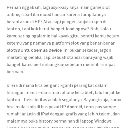
Pernah nggak sih, lagi asyik-asyiknya main game slot
online, tiba-tiba mood hancur karena tampilannya
berantakan di HP? Atau lagi pengen lanjutin spin di
laptop, tapi kok berat banget loadingnya? Nah, kalau
kamu sering ngalamin hal kayak gitu, berarti kamu belum
ketemu yang namanya platform slot yang benar-benar
Slot88 Untuk Semua Device
. Ini bukan sekadar jargon
marketing belaka, tapi sebuah standar baru yang wajib
banget kamu pertimbangkan sebelum memilih tempat
bermain.
Di era di mana kita berganti-ganti perangkat dalam
hitungan menit—dari smartphone ke tablet, lalu lanjut ke
laptop—fleksibilitas adalah segalanya. Bayangin aja, kamu
bisa mulai spin di bus pakai HP Android, terus pas sampe
rumah lanjutin di iPad dengan grafis yang lebih tajam, dan
malamnya buka history permainan di laptop Windows.
Semua berjalan mulus, tanpa lag, tanpa error. Itulah yang