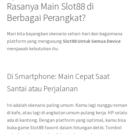
Rasanya Main Slot88 di
Berbagai Perangkat?
Mari kita bayangkan skenario sehari-hari dan bagaimana
platform yang mengusung
Slot88 Untuk Semua Device
menjawab kebutuhan itu.
Di Smartphone: Main Cepat Saat
Santai atau Perjalanan
Ini adalah skenario paling umum. Kamu lagi nunggu teman
di kafe, atau lagi di angkutan umum pulang kerja. HP selalu
ada di kantong. Dengan platform yang optimal, kamu bisa
buka game Slot88 favorit dalam hitungan detik. Tombol