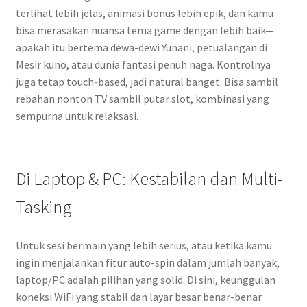
terlihat lebih jelas, animasi bonus lebih epik, dan kamu
bisa merasakan nuansa tema game dengan lebih baik—
apakah itu bertema dewa-dewi Yunani, petualangan di
Mesir kuno, atau dunia fantasi penuh naga. Kontrolnya
juga tetap touch-based, jadi natural banget. Bisa sambil
rebahan nonton TV sambil putar slot, kombinasi yang
sempurna untuk relaksasi.
Di Laptop & PC: Kestabilan dan Multi-
Tasking
Untuk sesi bermain yang lebih serius, atau ketika kamu
ingin menjalankan fitur auto-spin dalam jumlah banyak,
laptop/PC adalah pilihan yang solid. Di sini, keunggulan
koneksi WiFi yang stabil dan layar besar benar-benar