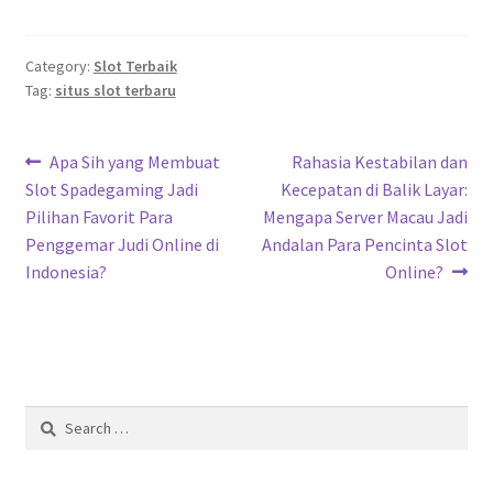
Category:
Slot Terbaik
Tag:
situs slot terbaru
Post
Previous
Next
Apa Sih yang Membuat
Rahasia Kestabilan dan
post:
post:
Slot Spadegaming Jadi
Kecepatan di Balik Layar:
navigation
Pilihan Favorit Para
Mengapa Server Macau Jadi
Penggemar Judi Online di
Andalan Para Pencinta Slot
Indonesia?
Online?
Search
for: