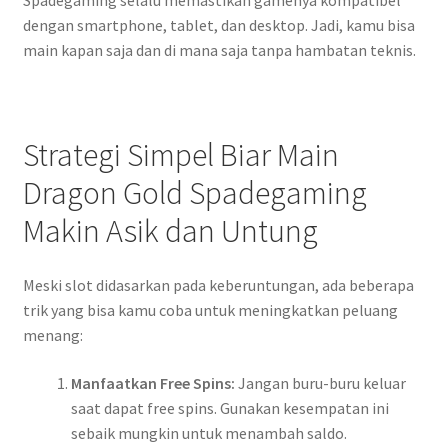
dengan smartphone, tablet, dan desktop. Jadi, kamu bisa
main kapan saja dan di mana saja tanpa hambatan teknis.
Strategi Simpel Biar Main
Dragon Gold Spadegaming
Makin Asik dan Untung
Meski slot didasarkan pada keberuntungan, ada beberapa
trik yang bisa kamu coba untuk meningkatkan peluang
menang:
Manfaatkan Free Spins:
Jangan buru-buru keluar
saat dapat free spins. Gunakan kesempatan ini
sebaik mungkin untuk menambah saldo.