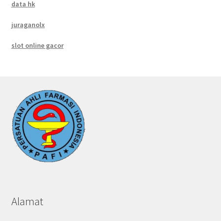
data hk
juraganolx
slot online gacor
Alamat