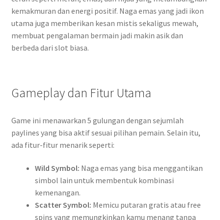
kemakmuran dan energi positif. Naga emas yang jadi ikon
utama juga memberikan kesan mistis sekaligus mewah,
membuat pengalaman bermain jadi makin asik dan
berbeda dari slot biasa.
Gameplay dan Fitur Utama
Game ini menawarkan 5 gulungan dengan sejumlah
paylines yang bisa aktif sesuai pilihan pemain. Selain itu,
ada fitur-fitur menarik seperti:
Wild Symbol:
Naga emas yang bisa menggantikan
simbol lain untuk membentuk kombinasi
kemenangan.
Scatter Symbol:
Memicu putaran gratis atau free
spins yang memungkinkan kamu menang tanpa