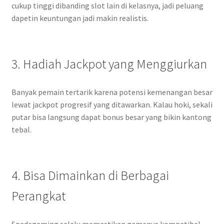
cukup tinggi dibanding slot lain di kelasnya, jadi peluang
dapetin keuntungan jadi makin realistis.
3. Hadiah Jackpot yang Menggiurkan
Banyak pemain tertarik karena potensi kemenangan besar
lewat jackpot progresif yang ditawarkan. Kalau hoki, sekali
putar bisa langsung dapat bonus besar yang bikin kantong
tebal.
4. Bisa Dimainkan di Berbagai
Perangkat
Spadegaming selalu memastikan gamenya kompatibel