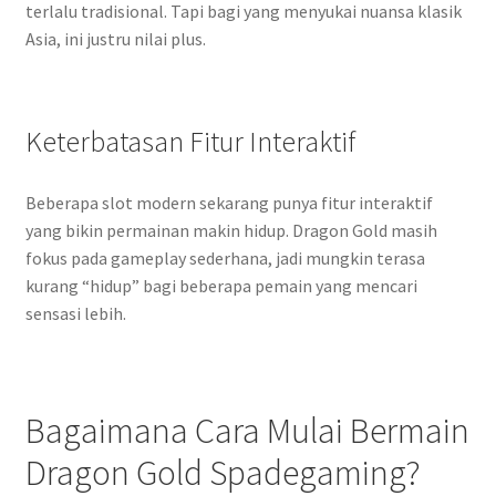
terlalu tradisional. Tapi bagi yang menyukai nuansa klasik
Asia, ini justru nilai plus.
Keterbatasan Fitur Interaktif
Beberapa slot modern sekarang punya fitur interaktif
yang bikin permainan makin hidup. Dragon Gold masih
fokus pada gameplay sederhana, jadi mungkin terasa
kurang “hidup” bagi beberapa pemain yang mencari
sensasi lebih.
Bagaimana Cara Mulai Bermain
Dragon Gold Spadegaming?