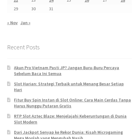
22
23
24
25
26
27
28
29
30
31
« Nov
Jan »
Recent Posts
Akun Pro Vietnam Pasti JP? Jangan Buru-Buru Percaya
Sebelum Baca Ini Semua
Slot Harian: Strategi Terbaik untuk Menang Besar Setiap
Hari
Fitur Buy Spin Instan di Slot Online: Cara Main Cerdas Tanpa
Harus Nunggu Putaran Gratis
RTP Slot Aztec Blaze: Menjelajahi Keberuntungan di Dunia
Slot Modern
Dari Jackpot Senyap ke Rekor Dunia: Kisah Microgaming
Mega Moolah yang Mengubah Nasib