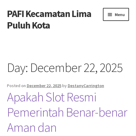
PAFI Kecamatan Lima
Skip
Skip
Menu
to
to
Puluh Kota
navigation
content
Home
Hubungi Kami
Day:
December 22, 2025
Privacy Policy
Posted on
December 22, 2025
by
DestanyCarrington
Tentang Kami
Apakah Slot Resmi
Pemerintah Benar-benar
Aman dan