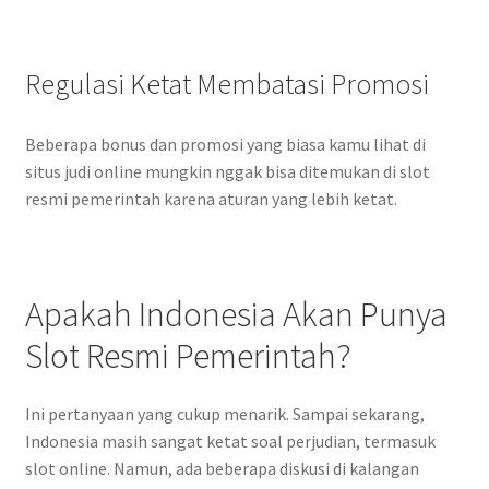
Regulasi Ketat Membatasi Promosi
Beberapa bonus dan promosi yang biasa kamu lihat di
situs judi online mungkin nggak bisa ditemukan di slot
resmi pemerintah karena aturan yang lebih ketat.
Apakah Indonesia Akan Punya
Slot Resmi Pemerintah?
Ini pertanyaan yang cukup menarik. Sampai sekarang,
Indonesia masih sangat ketat soal perjudian, termasuk
slot online. Namun, ada beberapa diskusi di kalangan