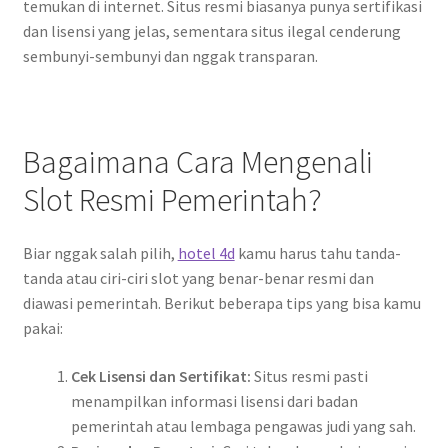
temukan di internet. Situs resmi biasanya punya sertifikasi
dan lisensi yang jelas, sementara situs ilegal cenderung
sembunyi-sembunyi dan nggak transparan.
Bagaimana Cara Mengenali
Slot Resmi Pemerintah?
Biar nggak salah pilih,
hotel 4d
kamu harus tahu tanda-
tanda atau ciri-ciri slot yang benar-benar resmi dan
diawasi pemerintah. Berikut beberapa tips yang bisa kamu
pakai:
Cek Lisensi dan Sertifikat:
Situs resmi pasti
menampilkan informasi lisensi dari badan
pemerintah atau lembaga pengawas judi yang sah.