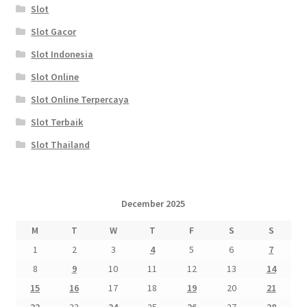
Slot
Slot Gacor
Slot Indonesia
Slot Online
Slot Online Terpercaya
Slot Terbaik
Slot Thailand
December 2025
M
T
W
T
F
S
S
1
2
3
4
5
6
7
8
9
10
11
12
13
14
15
16
17
18
19
20
21