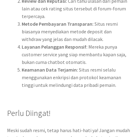
Review dan Reputasi:
Cari tahu ulasan dari pemain
lain atau cek rating situs tersebut di forum-forum
terpercaya.
Metode Pembayaran Transparan:
Situs resmi
biasanya menyediakan metode deposit dan
withdraw yang jelas dan mudah dilacak.
Layanan Pelanggan Responsif:
Mereka punya
customer service yang siap membantu kapan saja,
bukan cuma chatbot otomatis.
Keamanan Data Terjamin:
Situs resmi selalu
menggunakan enkripsi dan protokol keamanan
tinggi untuk melindungi data pribadi pemain.
Perlu Diingat!
Meski sudah resmi, tetap harus hati-hati ya! Jangan mudah