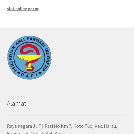
slot online gacor
Alamat
Raya negara Jl. Tj. Pati No.Km 7, Koto Tuo, Kec. Harau,
Kabupaten Lima Puluh Kota.