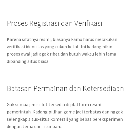
Proses Registrasi dan Verifikasi
Karena sifatnya resmi, biasanya kamu harus melakukan
verifikasi identitas yang cukup ketat. Ini kadang bikin
proses awal jadi agak ribet dan butuh waktu lebih lama
dibanding situs biasa.
Batasan Permainan dan Ketersediaan
Gak semua jenis slot tersedia di platform resmi
pemerintah. Kadang pilihan game jadi terbatas dan nggak
selengkap situs-situs komersil yang bebas bereksperimen
dengan tema dan fitur baru.