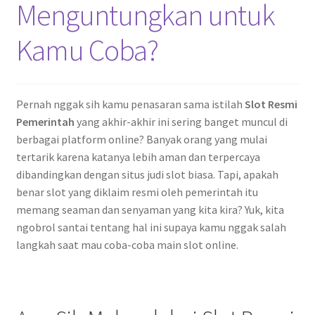
Menguntungkan untuk
Kamu Coba?
Pernah nggak sih kamu penasaran sama istilah
Slot Resmi
Pemerintah
yang akhir-akhir ini sering banget muncul di
berbagai platform online? Banyak orang yang mulai
tertarik karena katanya lebih aman dan terpercaya
dibandingkan dengan situs judi slot biasa. Tapi, apakah
benar slot yang diklaim resmi oleh pemerintah itu
memang seaman dan senyaman yang kita kira? Yuk, kita
ngobrol santai tentang hal ini supaya kamu nggak salah
langkah saat mau coba-coba main slot online.