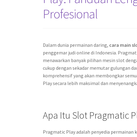
Profesional
Dalam dunia permainan daring,
cara main sl
penggemar judi online di Indonesia. Pragmat
menawarkan banyak pilihan mesin slot deng
cukup dengan sekadar memutar gulungan dan
komprehensif yang akan membongkar semua h
Play secara lebih maksimal dan menyenangk
Apa Itu Slot Pragmatic 
Pragmatic Play adalah penyedia permainan k