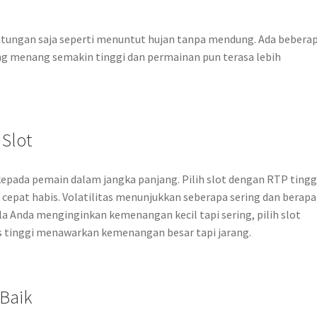
ungan saja seperti menuntut hujan tanpa mendung. Ada bebera
ang menang semakin tinggi dan permainan pun terasa lebih
 Slot
pada pemain dalam jangka panjang. Pilih slot dengan RTP tingg
 cepat habis. Volatilitas menunjukkan seberapa sering dan berapa
a Anda menginginkan kemenangan kecil tapi sering, pilih slot
itas tinggi menawarkan kemenangan besar tapi jarang.
Baik