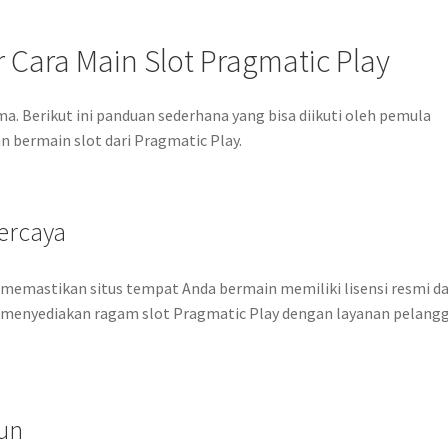
Cara Main Slot Pragmatic Play
. Berikut ini panduan sederhana yang bisa diikuti oleh pemula
 bermain slot dari Pragmatic Play.
percaya
 memastikan situs tempat Anda bermain memiliki lisensi resmi d
nya menyediakan ragam slot Pragmatic Play dengan layanan pelang
kun