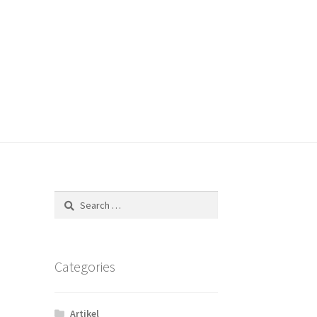
Search
for:
Categories
Artikel