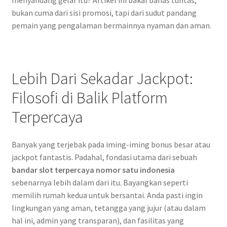
bukan cuma dari sisi promosi, tapi dari sudut pandang
pemain yang pengalaman bermainnya nyaman dan aman.
Lebih Dari Sekadar Jackpot:
Filosofi di Balik Platform
Terpercaya
Banyak yang terjebak pada iming-iming bonus besar atau
jackpot fantastis. Padahal, fondasi utama dari sebuah
bandar slot terpercaya nomor satu indonesia
sebenarnya lebih dalam dari itu. Bayangkan seperti
memilih rumah kedua untuk bersantai. Anda pasti ingin
lingkungan yang aman, tetangga yang jujur (atau dalam
hal ini, admin yang transparan), dan fasilitas yang