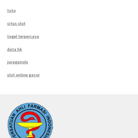
toto
situs slot
togel terpercaya
data hk
juraganolx
slot online gacor