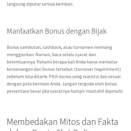
langsung diputar semua kembali.
Manfaatkan Bonus dengan Bijak
Bonus sambutan, cashback, atau turnamen memang
menggiurkan. Namun, baca selalu syarat dan
ketentuannya. Pahami berapa kali Anda harus memutar
kemenangan dari bonus tersebut (turnover requirement)
sebelum bisa ditarik. Pilih bonus yang realistis dan sesuai
dengan pola bermain Anda. Jangan tergoda oleh bonus
persentase besar jika syaratnya hampir mustahil dipenuhi.
Membedakan Mitos dan Fakta