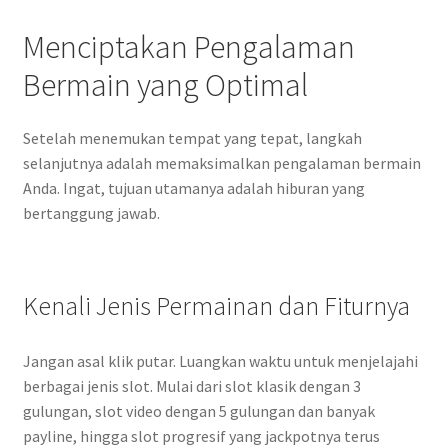
Menciptakan Pengalaman
Bermain yang Optimal
Setelah menemukan tempat yang tepat, langkah
selanjutnya adalah memaksimalkan pengalaman bermain
Anda. Ingat, tujuan utamanya adalah hiburan yang
bertanggung jawab.
Kenali Jenis Permainan dan Fiturnya
Jangan asal klik putar. Luangkan waktu untuk menjelajahi
berbagai jenis slot. Mulai dari slot klasik dengan 3
gulungan, slot video dengan 5 gulungan dan banyak
payline, hingga slot progresif yang jackpotnya terus