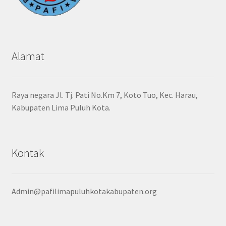
Alamat
Raya negara Jl. Tj. Pati No.Km 7, Koto Tuo, Kec. Harau,
Kabupaten Lima Puluh Kota.
Kontak
Admin@pafilimapuluhkotakabupaten.org