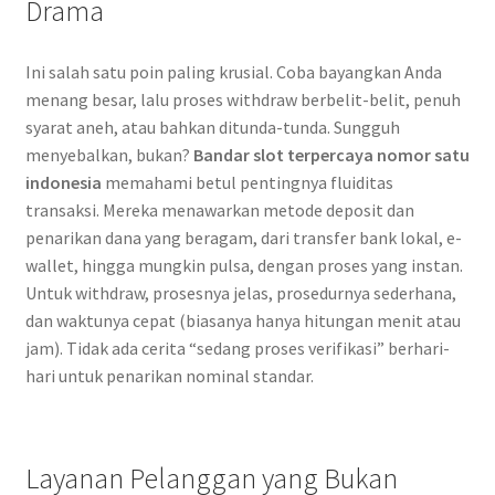
Drama
Ini salah satu poin paling krusial. Coba bayangkan Anda
menang besar, lalu proses withdraw berbelit-belit, penuh
syarat aneh, atau bahkan ditunda-tunda. Sungguh
menyebalkan, bukan?
Bandar slot terpercaya nomor satu
indonesia
memahami betul pentingnya fluiditas
transaksi. Mereka menawarkan metode deposit dan
penarikan dana yang beragam, dari transfer bank lokal, e-
wallet, hingga mungkin pulsa, dengan proses yang instan.
Untuk withdraw, prosesnya jelas, prosedurnya sederhana,
dan waktunya cepat (biasanya hanya hitungan menit atau
jam). Tidak ada cerita “sedang proses verifikasi” berhari-
hari untuk penarikan nominal standar.
Layanan Pelanggan yang Bukan