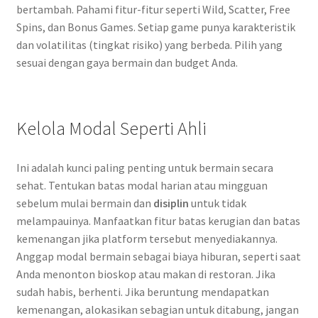
bertambah. Pahami fitur-fitur seperti Wild, Scatter, Free
Spins, dan Bonus Games. Setiap game punya karakteristik
dan volatilitas (tingkat risiko) yang berbeda. Pilih yang
sesuai dengan gaya bermain dan budget Anda.
Kelola Modal Seperti Ahli
Ini adalah kunci paling penting untuk bermain secara
sehat. Tentukan batas modal harian atau mingguan
sebelum mulai bermain dan
disiplin
untuk tidak
melampauinya. Manfaatkan fitur batas kerugian dan batas
kemenangan jika platform tersebut menyediakannya.
Anggap modal bermain sebagai biaya hiburan, seperti saat
Anda menonton bioskop atau makan di restoran. Jika
sudah habis, berhenti. Jika beruntung mendapatkan
kemenangan, alokasikan sebagian untuk ditabung, jangan