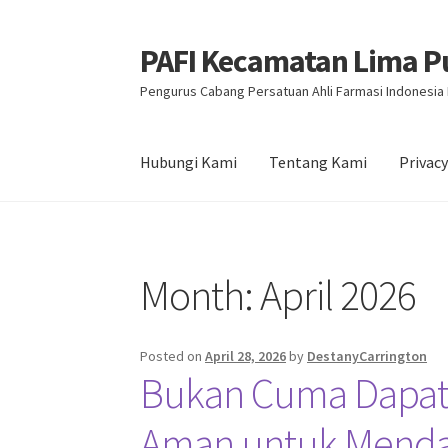
PAFI Kecamatan Lima P
Skip
Skip
to
to
Pengurus Cabang Persatuan Ahli Farmasi Indonesia
navigation
content
Hubungi Kami
Tentang Kami
Privacy
Home
Hubungi Kami
Privacy Policy
Tentang K
Month:
April 2026
Posted on
April 28, 2026
by
DestanyCarrington
Bukan Cuma Dapat G
Aman untuk Mendap