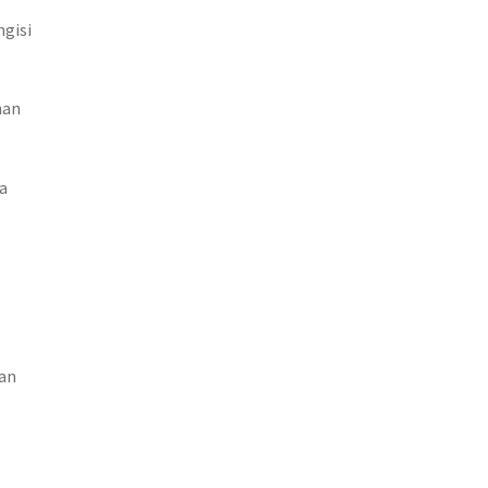
ngisi
man
a
man