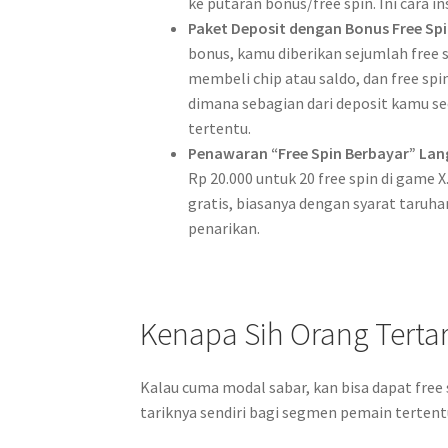
ke putaran bonus/free spin. Ini cara i
Paket Deposit dengan Bonus Free Spi
bonus, kamu diberikan sejumlah free sp
membeli chip atau saldo, dan free sp
dimana sebagian dari deposit kamu se
tertentu.
Penawaran “Free Spin Berbayar” Lan
Rp 20.000 untuk 20 free spin di game 
gratis, biasanya dengan syarat taruh
penarikan.
Kenapa Sih Orang Tertar
Kalau cuma modal sabar, kan bisa dapat free 
tariknya sendiri bagi segmen pemain tertent