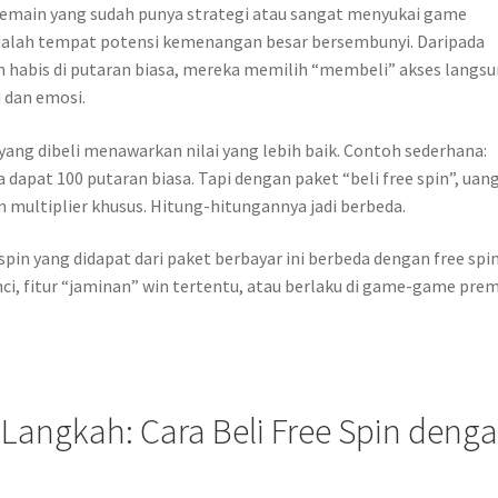
Pemain yang sudah punya strategi atau sangat menyukai game
adalah tempat potensi kemenangan besar bersembunyi. Daripada
abis di putaran biasa, mereka memilih “membeli” akses langs
 dan emosi.
n yang dibeli menawarkan nilai yang lebih baik. Contoh sederhana:
apat 100 putaran biasa. Tapi dengan paket “beli free spin”, uan
an multiplier khusus. Hitung-hitungannya jadi berbeda.
 spin yang didapat dari paket berbayar ini berbeda dengan free spi
kunci, fitur “jaminan” win tertentu, atau berlaku di game-game pr
angkah: Cara Beli Free Spin deng