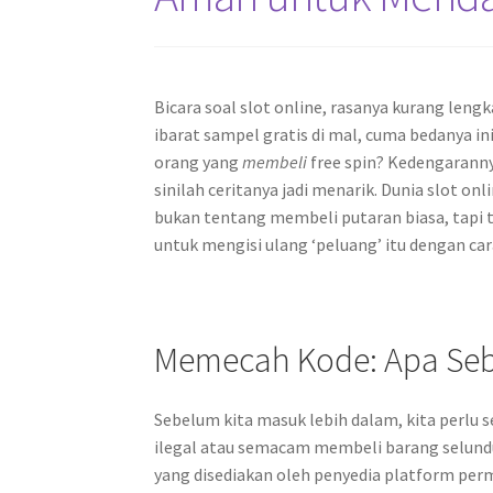
Bicara soal slot online, rasanya kurang leng
ibarat sampel gratis di mal, cuma bedanya in
orang yang
membeli
free spin? Kedengarannya
sinilah ceritanya jadi menarik. Dunia slot onli
bukan tentang membeli putaran biasa, tapi 
untuk mengisi ulang ‘peluang’ itu dengan car
Memecah Kode: Apa Sebe
Sebelum kita masuk lebih dalam, kita perlu se
ilegal atau semacam membeli barang selundu
yang disediakan oleh penyedia platform pe