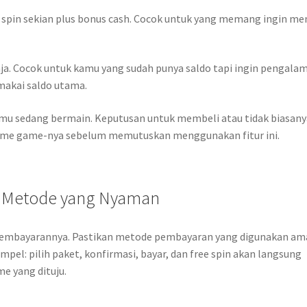
e spin sekian plus bonus cash. Cocok untuk yang memang ingin me
saja. Cocok untuk kamu yang sudah punya saldo tapi ingin pengala
akai saldo utama.
amu sedang bermain. Keputusan untuk membeli atau tidak biasany
isme game-nya sebelum memutuskan menggunakan fitur ini.
n Metode yang Nyaman
i pembayarannya. Pastikan metode pembayaran yang digunakan a
impel: pilih paket, konfirmasi, bayar, dan free spin akan langsung
me yang dituju.