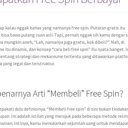
kap kalau nggak bahas yang namanya free spin. Putaran gratis itu
i bisa bawa pulang cuan asli. Tapi, pernah nggak sih kamu dengar 
 mungkin aneh, “Lah, namanya juga gratis, kok dibeli?”. Nah, di
ne itu dinamis, dan konsep “cara beli free spin” itu nyata banget. I
tentang strategi dan mekanisme tertentu yang ditawarkan platf
a yang legal dan terstruktur.
narnya Arti “Membeli” Free Spin?
pakati dulu definisinya. “Membeli free spin” di sini bukan tindaka
pan. Ini adalah istilah yang merujuk pada beberapa metode resm
rmainan. Intinya, kamu menukarkan sejumlah uang untuk mendapa