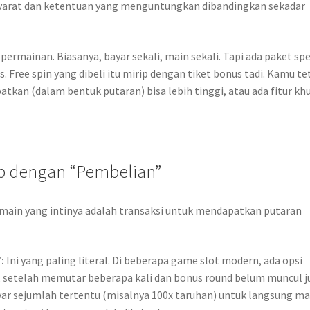
 syarat dan ketentuan yang menguntungkan dibandingkan sekadar
ermainan. Biasanya, bayar sekali, main sekali. Tapi ada paket spe
us. Free spin yang dibeli itu mirip dengan tiket bonus tadi. Kamu t
tkan (dalam bentuk putaran) bisa lebih tinggi, atau ada fitur kh
 dengan “Pembelian”
emain yang intinya adalah transaksi untuk mendapatkan putaran
:
Ini yang paling literal. Di beberapa game slot modern, ada opsi
, setelah memutar beberapa kali dan bonus round belum muncul j
ar sejumlah tertentu (misalnya 100x taruhan) untuk langsung m