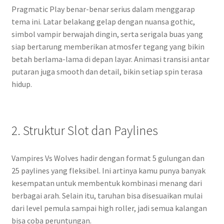
Pragmatic Play benar-benar serius dalam menggarap
tema ini. Latar belakang gelap dengan nuansa gothic,
simbol vampir berwajah dingin, serta serigala buas yang
siap bertarung memberikan atmosfer tegang yang bikin
betah berlama-lama di depan layar. Animasi transisi antar
putaran juga smooth dan detail, bikin setiap spin terasa
hidup.
2. Struktur Slot dan Paylines
Vampires Vs Wolves hadir dengan format 5 gulungan dan
25 paylines yang fleksibel. Ini artinya kamu punya banyak
kesempatan untuk membentuk kombinasi menang dari
berbagai arah. Selain itu, taruhan bisa disesuaikan mulai
dari level pemula sampai high roller, jadi semua kalangan
bisa coba peruntungan.