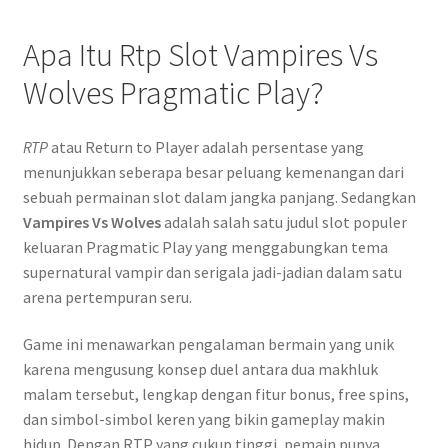
Apa Itu Rtp Slot Vampires Vs
Wolves Pragmatic Play?
RTP
atau Return to Player adalah persentase yang
menunjukkan seberapa besar peluang kemenangan dari
sebuah permainan slot dalam jangka panjang. Sedangkan
Vampires Vs Wolves
adalah salah satu judul slot populer
keluaran Pragmatic Play yang menggabungkan tema
supernatural vampir dan serigala jadi-jadian dalam satu
arena pertempuran seru.
Game ini menawarkan pengalaman bermain yang unik
karena mengusung konsep duel antara dua makhluk
malam tersebut, lengkap dengan fitur bonus, free spins,
dan simbol-simbol keren yang bikin gameplay makin
hidup. Dengan RTP yang cukup tinggi, pemain punya