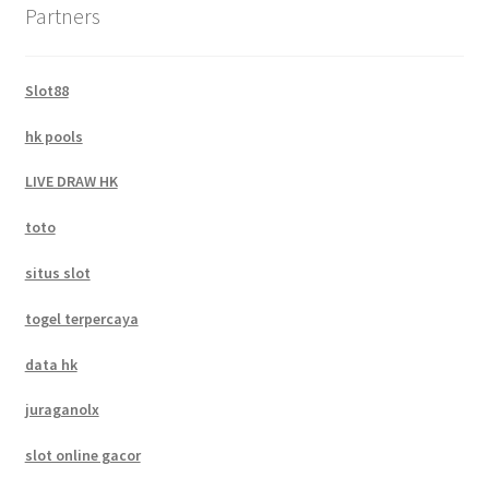
Partners
Slot88
hk pools
LIVE DRAW HK
toto
situs slot
togel terpercaya
data hk
juraganolx
slot online gacor