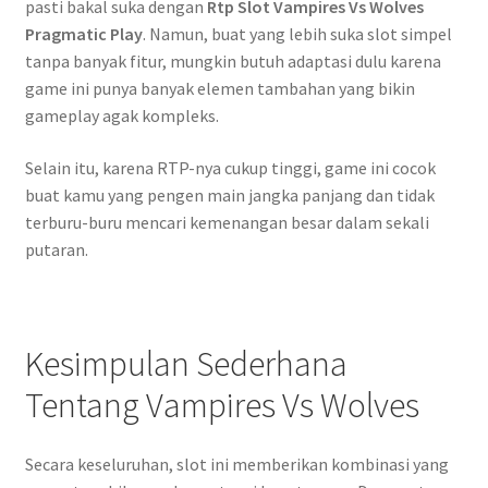
pasti bakal suka dengan
Rtp Slot Vampires Vs Wolves
Pragmatic Play
. Namun, buat yang lebih suka slot simpel
tanpa banyak fitur, mungkin butuh adaptasi dulu karena
game ini punya banyak elemen tambahan yang bikin
gameplay agak kompleks.
Selain itu, karena RTP-nya cukup tinggi, game ini cocok
buat kamu yang pengen main jangka panjang dan tidak
terburu-buru mencari kemenangan besar dalam sekali
putaran.
Kesimpulan Sederhana
Tentang Vampires Vs Wolves
Secara keseluruhan, slot ini memberikan kombinasi yang