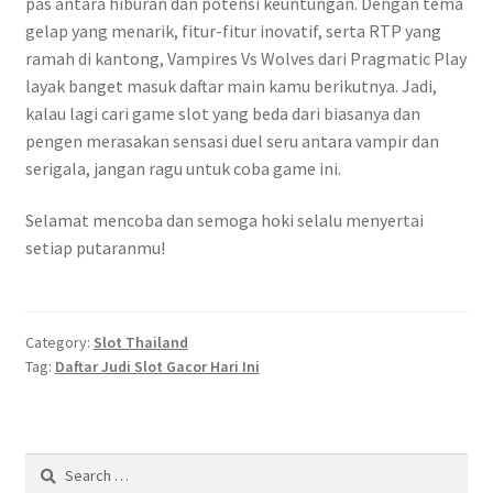
pas antara hiburan dan potensi keuntungan. Dengan tema
gelap yang menarik, fitur-fitur inovatif, serta RTP yang
ramah di kantong, Vampires Vs Wolves dari Pragmatic Play
layak banget masuk daftar main kamu berikutnya. Jadi,
kalau lagi cari game slot yang beda dari biasanya dan
pengen merasakan sensasi duel seru antara vampir dan
serigala, jangan ragu untuk coba game ini.
Selamat mencoba dan semoga hoki selalu menyertai
setiap putaranmu!
Category:
Slot Thailand
Tag:
Daftar Judi Slot Gacor Hari Ini
Search
for: