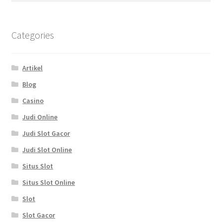
Categories
Artikel
Blog
Casino
Judi Online
Judi Slot Gacor
Judi Slot Online
Situs Slot
Situs Slot Online
Slot
Slot Gacor