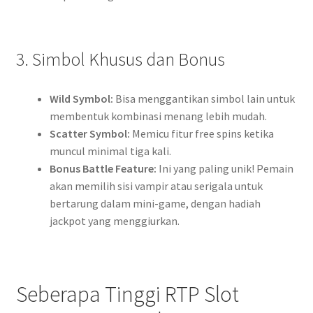
3. Simbol Khusus dan Bonus
Wild Symbol:
Bisa menggantikan simbol lain untuk
membentuk kombinasi menang lebih mudah.
Scatter Symbol:
Memicu fitur free spins ketika
muncul minimal tiga kali.
Bonus Battle Feature:
Ini yang paling unik! Pemain
akan memilih sisi vampir atau serigala untuk
bertarung dalam mini-game, dengan hadiah
jackpot yang menggiurkan.
Seberapa Tinggi RTP Slot