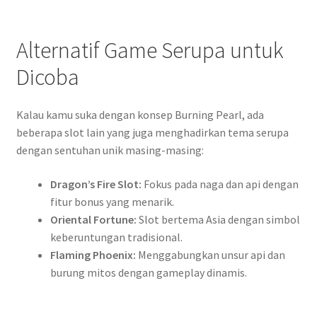
Alternatif Game Serupa untuk
Dicoba
Kalau kamu suka dengan konsep Burning Pearl, ada
beberapa slot lain yang juga menghadirkan tema serupa
dengan sentuhan unik masing-masing:
Dragon’s Fire Slot:
Fokus pada naga dan api dengan
fitur bonus yang menarik.
Oriental Fortune:
Slot bertema Asia dengan simbol
keberuntungan tradisional.
Flaming Phoenix:
Menggabungkan unsur api dan
burung mitos dengan gameplay dinamis.