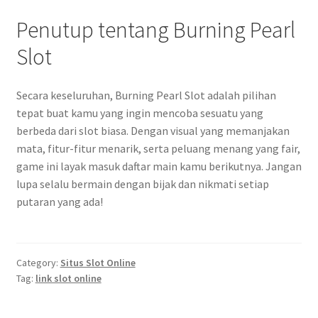
Penutup tentang Burning Pearl
Slot
Secara keseluruhan, Burning Pearl Slot adalah pilihan
tepat buat kamu yang ingin mencoba sesuatu yang
berbeda dari slot biasa. Dengan visual yang memanjakan
mata, fitur-fitur menarik, serta peluang menang yang fair,
game ini layak masuk daftar main kamu berikutnya. Jangan
lupa selalu bermain dengan bijak dan nikmati setiap
putaran yang ada!
Category:
Situs Slot Online
Tag:
link slot online