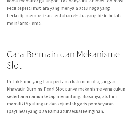
kamu memutar gulungan. Tak hanya itu, animasi-animasi
kecil seperti mutiara yang menyala atau naga yang
berkedip memberikan sentuhan ekstra yang bikin betah
main lama-lama.
Cara Bermain dan Mekanisme
Slot
Untuk kamu yang baru pertama kali mencoba, jangan
khawatir. Burning Pearl Slot punya mekanisme yang cukup
sederhana namun tetap menantang. Biasanya, slot ini
memiliki 5 gulungan dan sejumlah garis pembayaran
(paylines) yang bisa kamu atur sesuai keinginan.