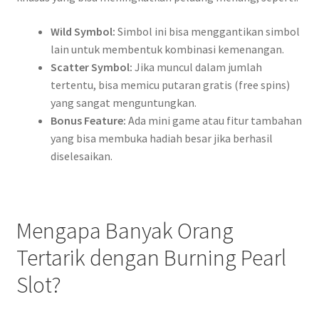
Wild Symbol:
Simbol ini bisa menggantikan simbol
lain untuk membentuk kombinasi kemenangan.
Scatter Symbol:
Jika muncul dalam jumlah
tertentu, bisa memicu putaran gratis (free spins)
yang sangat menguntungkan.
Bonus Feature:
Ada mini game atau fitur tambahan
yang bisa membuka hadiah besar jika berhasil
diselesaikan.
Mengapa Banyak Orang
Tertarik dengan Burning Pearl
Slot?