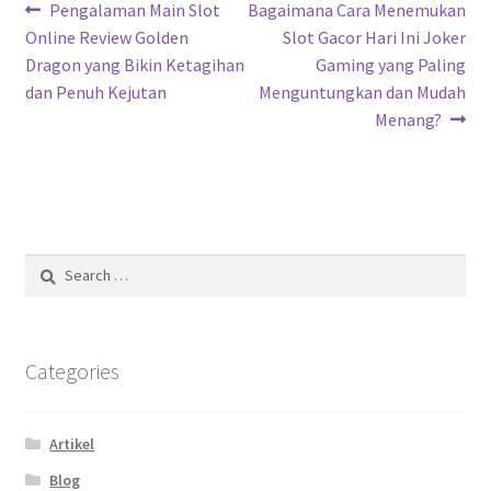
Post
Previous
Next
Pengalaman Main Slot
Bagaimana Cara Menemukan
post:
post:
Online Review Golden
Slot Gacor Hari Ini Joker
navigation
Dragon yang Bikin Ketagihan
Gaming yang Paling
dan Penuh Kejutan
Menguntungkan dan Mudah
Menang?
Search
for:
Categories
Artikel
Blog