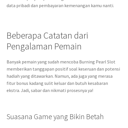
data pribadi dan pembayaran kemenangan kamu nanti.
Beberapa Catatan dari
Pengalaman Pemain
Banyak pemain yang sudah mencoba Burning Pearl Slot
memberikan tanggapan positif soal keseruan dan potensi
hadiah yang ditawarkan. Namun, ada juga yang merasa
fitur bonus kadang sulit keluar dan butuh kesabaran
ekstra. Jadi, sabar dan nikmati prosesnya ya!
Suasana Game yang Bikin Betah