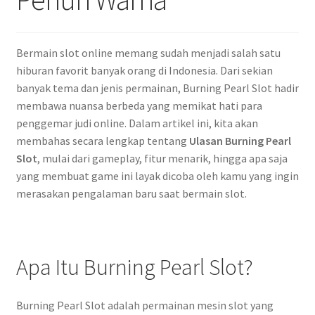
Bermain slot online memang sudah menjadi salah satu
hiburan favorit banyak orang di Indonesia. Dari sekian
banyak tema dan jenis permainan, Burning Pearl Slot hadir
membawa nuansa berbeda yang memikat hati para
penggemar judi online. Dalam artikel ini, kita akan
membahas secara lengkap tentang
Ulasan Burning Pearl
Slot
, mulai dari gameplay, fitur menarik, hingga apa saja
yang membuat game ini layak dicoba oleh kamu yang ingin
merasakan pengalaman baru saat bermain slot.
Apa Itu Burning Pearl Slot?
Burning Pearl Slot adalah permainan mesin slot yang